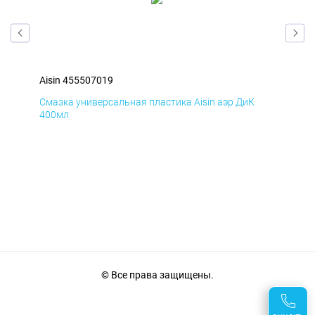
Aisin 455507019
Ais
Смазка универсальная пластика Aisin аэр ДиК
Сма
400мл
40
© Все права защищены.