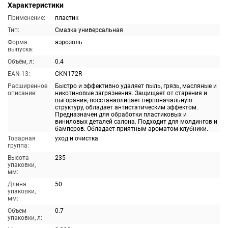
Характеристики
Применение:
пластик
Тип:
Смазка универсальная
Форма
аэрозоль
выпуска:
Объём, л:
0.4
EAN-13:
CKN172R
Расширенное
Быстро и эффективно удаляет пыль, грязь, масляные и
описание:
никотиновые загрязнения. Защищает от старения и
выгорания, восстанавливает первоначальную
структуру, обладает антистатическим эффектом.
Предназначен для обработки пластиковых и
виниловых деталей салона. Подходит для молдингов и
бамперов. Обладает приятным ароматом клубники.
Товарная
уход и очистка
группа:
Высота
235
упаковки,
мм:
Длина
50
упаковки,
мм:
Объем
0.7
упаковки, л: