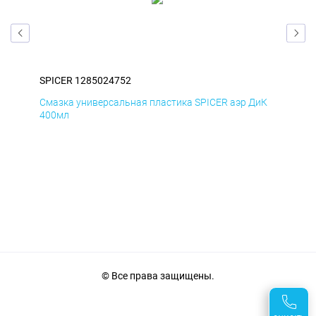
SPICER 1285024752
SPI
мД
Смазка универсальная пластика SPICER аэр ДиК
Сма
400мл
40
© Все права защищены.