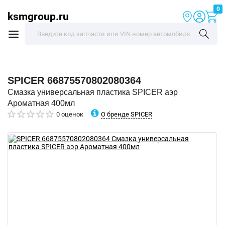
0
ksmgroup.ru
SPICER
66875570802080364
Смазка универсальная пластика SPICER аэр
Ароматная 400мл
О бренде SPICER
0 оценок