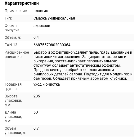
Характеристики
Применение:
пластик
Тип:
Смазка универсальная
Форма
аэрозоль
выпуска:
Объём, л:
0.4
EAN-13:
66875570802080364
Расширенное
Быстро и эффективно удаляет пыль, грязь, масляные и
описание:
никотиновые загрязнения. Защищает от старения и
выгорания, восстанавливает первоначальную
структуру, обладает антистатическим эффектом.
Предназначен для обработки пластиковых и
виниловых деталей салона. Подходит для молдингов и
бамперов. Обладает приятным ароматом клубники.
Товарная
уход и очистка
группа:
Высота
235
упаковки,
мм:
Длина
50
упаковки,
мм:
Объем
0.7
упаковки, л: